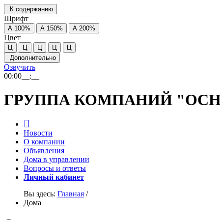
К содержанию
Шрифт
А
100%
А
150%
А
200%
Цвет
Ц
Ц
Ц
Ц
Ц
Дополнительно
Озвучить
00:00
__:__
ГРУППА КОМПАНИЙ "ОСН
Новости
О компании
Объявления
Дома в управлении
Вопросы и ответы
Личный кабинет
Вы здесь:
Главная
/
Дома